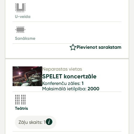
U-veida
Sanāksme
Pievienot sarakstam
Neparastas vietas
SPELET koncertzāle
Konferenču zāles:
1
Maksimālā ietilpība:
2000
Teātris
Zāļu skaits: 1