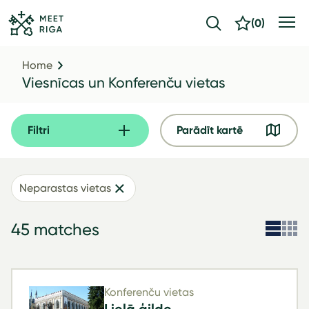
(
0
)
Home
Viesnīcas un Konferenču vietas
Filtri
Parādīt kartē
Neparastas vietas
45 matches
Konferenču vietas