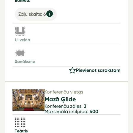
Bankets
Zāļu skaits: 6
U-veida
Sanāksme
Pievienot sarakstam
Konferenču vietas
Mazā Ģilde
Konferenču zāles:
3
Maksimālā ietilpība:
400
Teātris