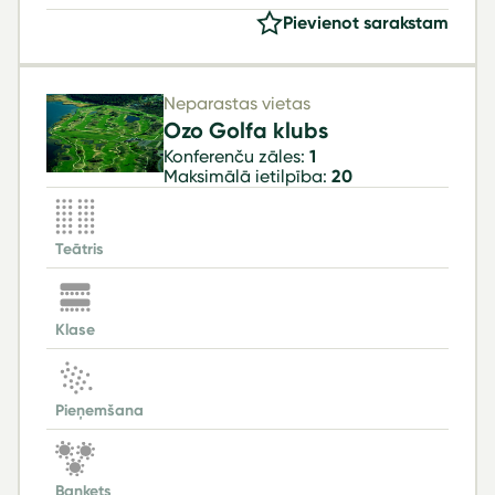
Pievienot sarakstam
Neparastas vietas
Ozo Golfa klubs
Konferenču zāles:
1
Maksimālā ietilpība:
20
Teātris
Klase
Pieņemšana
Bankets