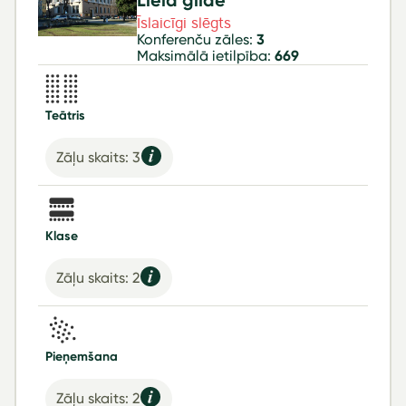
Lielā ģilde
Īslaicīgi slēgts
Konferenču zāles:
3
Maksimālā ietilpība:
669
Teātris
Zāļu skaits: 3
Klase
Zāļu skaits: 2
Pieņemšana
Zāļu skaits: 2