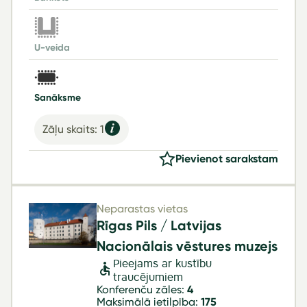
U-veida
Sanāksme
Zāļu skaits: 1
Pievienot sarakstam
Neparastas vietas
Rīgas Pils / Latvijas
Nacionālais vēstures muzejs
Pieejams ar kustību
traucējumiem
Konferenču zāles:
4
Maksimālā ietilpība:
175