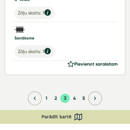
Zāļu skaits: 1
Sanāksme
Zāļu skaits: 1
Pievienot sarakstam
1
2
3
4
5
Parādīt kartē