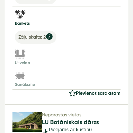
Bankets
Zāļu skaits: 2
U-veida
Sanāksme
Pievienot sarakstam
Neparastas vietas
LU Botāniskais dārzs
Pieejams ar kustību