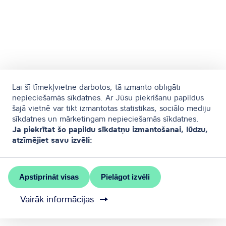
Lai šī tīmekļvietne darbotos, tā izmanto obligāti
nepieciešamās sīkdatnes. Ar Jūsu piekrišanu papildus
šajā vietnē var tikt izmantotas statistikas, sociālo mediju
sīkdatnes un mārketingam nepieciešamās sīkdatnes.
Ja piekrītat šo papildu sīkdatņu izmantošanai, lūdzu,
atzīmējiet savu izvēli:
Apstiprināt visas
Pielāgot izvēli
Vairāk informācijas