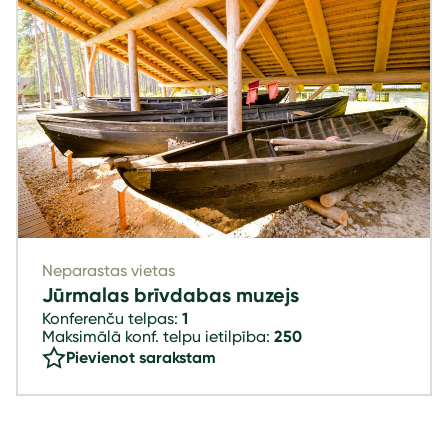
Neparastas vietas
Jūrmalas brīvdabas muzejs
Konferenču telpas:
1
Maksimālā konf. telpu ietilpība:
250
Pievienot sarakstam