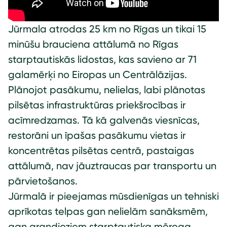
Jūrmala atrodas 25 km no Rīgas un tikai 15
minūšu brauciena attālumā no Rīgas
starptautiskās lidostas, kas savieno ar 71
galamērķi no Eiropas un Centrālāzijas.
Plānojot pasākumu, nelielas, labi plānotas
pilsētas infrastruktūras priekšrocības ir
acīmredzamas. Tā kā galvenās viesnīcas,
restorāni un īpašas pasākumu vietas ir
koncentrētas pilsētas centrā, pastaigas
attālumā, nav jāuztraucas par transportu un
pārvietošanos.
Jūrmalā ir pieejamas mūsdienīgas un tehniski
aprīkotas telpas gan nelielām sanāksmēm,
gan grandioziem starptautiska mēroga