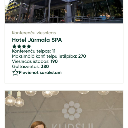
Konferenču viesnīcas
Hotel Jūrmala SPA
Konferenču telpas:
11
Maksimālā konf. telpu ietilpība:
270
Viesnīcas istabas:
190
Gultasvietas:
380
Pievienot sarakstam