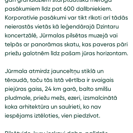
pasākumiem līdz pat 600 dalībniekiem.
Korporatīvie pasākumi var tikt rīkoti arī tādās
neierastās vietās kā leģendārajā Dzintaru
koncertzālē, Jūrmalas pilsētas muzejā vai
telpās ar panorāmas skatu, kas paveras pāri
priežu galotnēm līdz pašam jūras horizontam.
Jūrmala atmirdz jaunceltņu stiklā un
tēraudā, taču tās īstā vērtība ir svaigais
piejūras gaiss, 24 km garā, balto smilšu
pludmale, priežu mežs, ezeri, izsmalcinātā
koka arhitektūra un saulrieti, ko nav
iespējams iztēloties, vien piedzīvot.