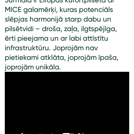
Jūrmala ir Eiropas kūrortpilsēta ar
MICE galamērķi, kuras potenciāls
slēpjas harmonijā starp dabu un
pilsētvidi – droša, zaļa, ilgtspējīga,
ērti pieejama un ar labi attīstītu
infrastruktūru. Joprojām nav
pietiekami atklāta, joprojām īpaša,
joprojām unikāla.