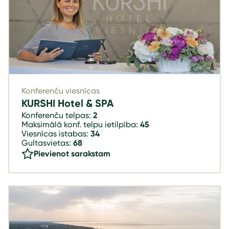
Konferenču viesnīcas
KURSHI Hotel & SPA
Konferenču telpas:
2
Maksimālā konf. telpu ietilpība:
45
Viesnīcas istabas:
34
Gultasvietas:
68
Pievienot sarakstam