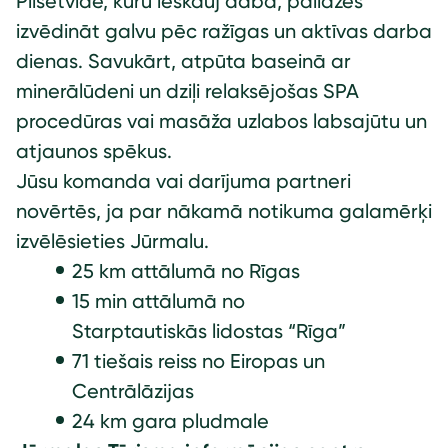
Pilsētvide, kuru ieskauj daba, palīdzēs
izvēdināt galvu pēc ražīgas un aktīvas darba
dienas. Savukārt, atpūta baseinā ar
minerālūdeni un dziļi relaksējošas SPA
procedūras vai masāža uzlabos labsajūtu un
atjaunos spēkus.
Jūsu komanda vai darījuma partneri
novērtēs, ja par nākamā notikuma galamērķi
izvēlēsieties Jūrmalu.
25 km attālumā no Rīgas
15 min attālumā no
Starptautiskās lidostas “Rīga”
71 tiešais reiss no Eiropas un
Centrālāzijas
24 km gara pludmale