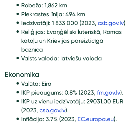
Robeža: 1,862 km
Piekrastes līnija: 494 km
Iedzīvotāji: 1 833 000 (2023,
csb.gov.lv
)
Reliģijas: Evaņģēliski luteriskā, Romas
katoļu un Krievijas pareizticīgā
baznīca
Valsts valoda: latviešu valoda
Ekonomika
Valūta: Eiro
IKP pieaugums: 0.8% (2023,
fm.gov.lv
).
IKP uz vienu iedzīvotāju: 29031,00 EUR
(2023,
csb.gov.lv
).
Inflācija: 3.7% (2023,
EC.europa.eu
).