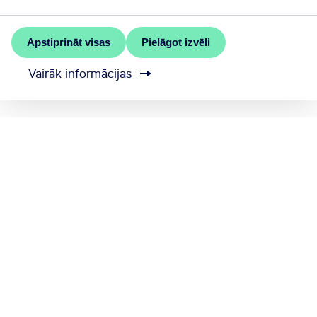
Apstiprināt visas
Pielāgot izvēli
Vairāk informācijas
MEET RĪGA ir Rīgas valstspilsētas pašvaldības
oficiālais kongresu birojs
Sazinieties ar mums
Sīkdatņu iestatījumi
Sūtīt atsauksmi