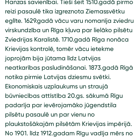
Hanzas savienībai. Tieši šeit 1510.gadā pirmo
reizi pasaulē tika izgreznota Ziemassvētku
eglīte. 1629.gadā vācu varu nomanīja zviedru
virskundzība un Rīga kļuva par lielāko pilsētu
Zviedrijas Karalistē. 1710.gadā Rīga nonāca
Krievijas kontrolē, tomēr vācu ietekme
joprojām bija jūtama līdz Latvijas
neatkarības pasludināšanai. 1873.gadā Rīgā
notika pirmie Latvijas dziesmu svētki.
Ekonomiskais uzplaukums un straujā
būvniecības attīstība 20.gs. sākumā Rīgu
padarīja par ievērojamāko jūgendstila
pilsētu pasaulē un par vienu no
plaukstošākajām pilsētām Krievijas impērijā.
No 1901. līdz 1912.gadam Rīgu vadīja mērs no