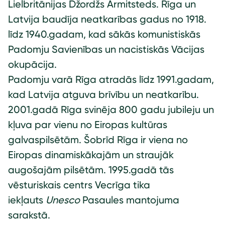
Lielbritānijas Džordžs Armitsteds. Rīga un
Latvija baudīja neatkarības gadus no 1918.
līdz 1940.gadam, kad sākās komunistiskās
Padomju Savienības un nacistiskās Vācijas
okupācija.
Padomju varā Rīga atradās līdz 1991.gadam,
kad Latvija atguva brīvību un neatkarību.
2001.gadā Rīga svinēja 800 gadu jubileju un
kļuva par vienu no Eiropas kultūras
galvaspilsētām. Šobrīd Rīga ir viena no
Eiropas dinamiskākajām un straujāk
augošajām pilsētām. 1995.gadā tās
vēsturiskais centrs Vecrīga tika
iekļauts
Unesco
Pasaules mantojuma
sarakstā.