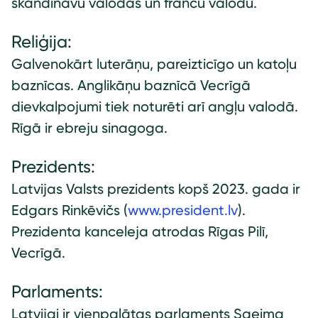
skandināvu valodas un franču valodu.
Reliģija:
Galvenokārt luterāņu, pareizticīgo un katoļu
baznīcas. Anglikāņu baznīcā Vecrīgā
dievkalpojumi tiek noturēti arī angļu valodā.
Rīgā ir ebreju sinagoga.
Prezidents:
Latvijas Valsts prezidents kopš 2023. gada ir
Edgars Rinkēvičs (
www.president.lv
).
Prezidenta kanceleja atrodas Rīgas Pilī,
Vecrīgā.
Parlaments:
Latvijai ir vienpalātas parlaments Saeima