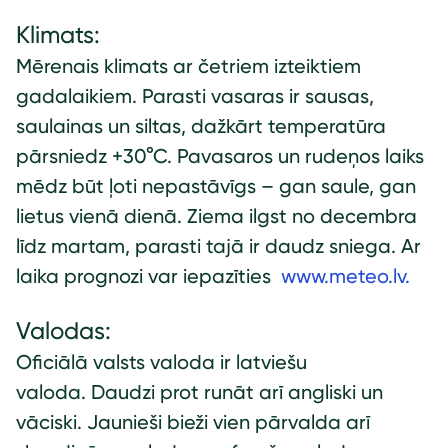
Klimats:
Mērenais klimats ar četriem izteiktiem
gadalaikiem. Parasti vasaras ir sausas,
saulainas un siltas, dažkārt temperatūra
pārsniedz +30°C. Pavasaros un rudeņos laiks
mēdz būt ļoti nepastāvīgs – gan saule, gan
lietus vienā dienā. Ziema ilgst no decembra
līdz martam, parasti tajā ir daudz sniega. Ar
laika prognozi var iepazīties
www.meteo.lv.
Valodas:
Oficiālā valsts valoda ir latviešu
valoda. Daudzi prot runāt arī angliski un
vāciski. Jaunieši bieži vien pārvalda arī