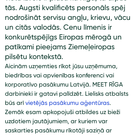
tās. Augsti kvalificēts personāls spēj
nodrošināt servisu angļu, krievu, vācu
un citās valodās. Cenu līmenis ir
konkurētspējīgs Eiropas mērogā un
patīkami pieejams Ziemeļeiropas
pilsētu kontekstā.
Aicinām uzņemties rīkot jūsu uzņēmuma,
biedrības vai apvienības konferenci vai
korporatīvo pasākumu Latvijā. MEET RĪGA
darbinieki ir gatavi palīdzēt. Lielisks atbalsts
būs arī
vietējās pasākumu aģentūras
.
Zemāk esam apkopojuši atbildes uz bieži
uzdotiem jautājumiem, ar kuriem var
saskarties pasākumu rīkotāji saziņā ar