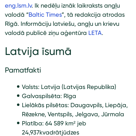
eng.lsm.lv
. Ik nedēļu iznāk laikraksts angļu
valodā “
Baltic Times
”, tā redakcija atrodas
Rīgā. Informāciju latviešu, angļu un krievu
valodā publicē ziņu aģentūra
LETA
.
Latvija īsumā
Pamatfakti
Valsts: Latvija (Latvijas Republika)
Galvaspilsēta: Rīga
Lielākās pilsētas: Daugavpils, Liepāja,
Rēzekne, Ventspils, Jelgava, Jūrmala
Platība: 64 589 km² jeb
24,937kvadrātjūdzes