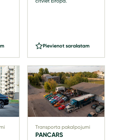
citviet Eiropā.
am
Pievienot sarakstam
mi
Transporta pakalpojumi
PANCARS