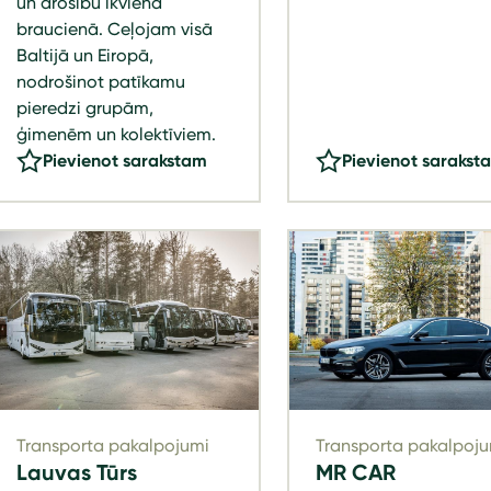
un drošību ikvienā
braucienā. Ceļojam visā
Baltijā un Eiropā,
nodrošinot patīkamu
pieredzi grupām,
ģimenēm un kolektīviem.
Pievienot sarakstam
Pievienot sarakst
Transporta pakalpojumi
Transporta pakalpoju
Lauvas Tūrs
MR CAR