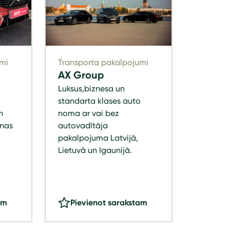
mi
Transporta pakalpojumi
AX Group
Luksus,biznesa un
standarta klases auto
n
noma ar vai bez
anas
autovadītāja
pakalpojuma Latvijā,
Lietuvā un Igaunijā.
am
Pievienot sarakstam