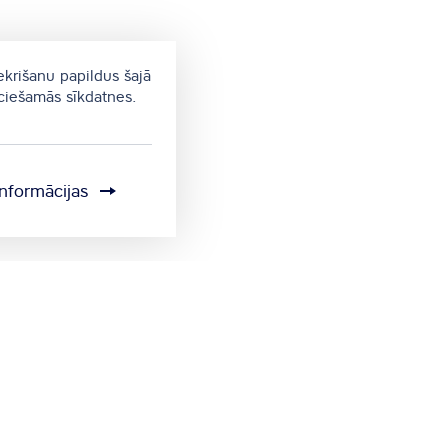
ekrišanu papildus šajā
eciešamās sīkdatnes.
informācijas
Sīkdatņu iestatījumi
Sūtīt atsauksmi