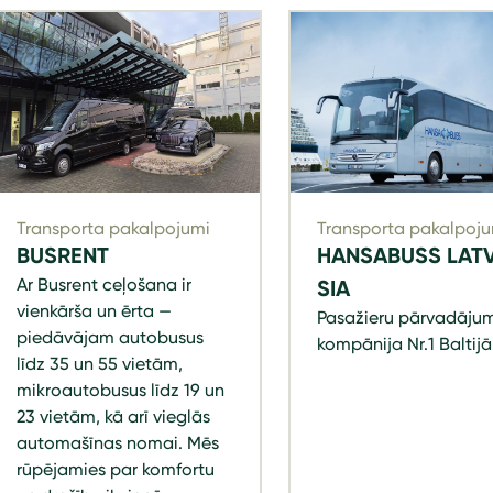
Transporta pakalpojumi
Transporta pakalpoju
BUSRENT
HANSABUSS LATV
Ar Busrent ceļošana ir
SIA
vienkārša un ērta —
Pasažieru pārvadāju
piedāvājam autobusus
kompānija Nr.1 Baltijā
līdz 35 un 55 vietām,
mikroautobusus līdz 19 un
23 vietām, kā arī vieglās
automašīnas nomai. Mēs
rūpējamies par komfortu