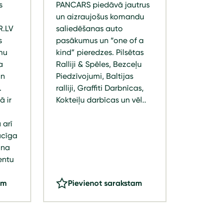
s
PANCARS piedāvā jautrus
un aizraujošus komandu
R.LV
saliedēšanas auto
s
pasākumus un “one of a
mu
kind” pieredzes. Pilsētas
a
Ralliji & Spēles, Bezceļu
an
Piedzīvojumi, Baltijas
.
ralliji, Graffiti Darbnīcas,
 ir
Kokteiļu darbīcas un vēl..
 arī
ucīga
ina
entu
am
Pievienot sarakstam