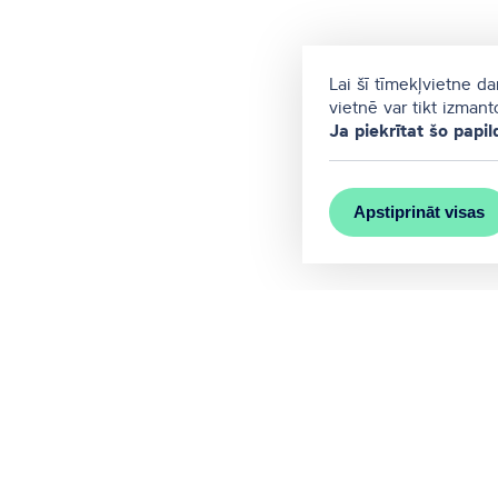
Lai šī tīmekļvietne d
vietnē var tikt izman
Ja piekrītat šo papil
Apstiprināt visas
MEET RĪGA ir Rīgas valstspilsēta
Sazinieties ar mums