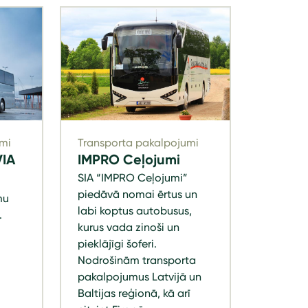
mi
Transporta pakalpojumi
IA
IMPRO Ceļojumi
SIA “IMPRO Ceļojumi”
piedāvā nomai ērtus un
mu
labi koptus autobusus,
.
kurus vada zinoši un
pieklājīgi šoferi.
Nodrošinām transporta
pakalpojumus Latvijā un
Baltijas reģionā, kā arī