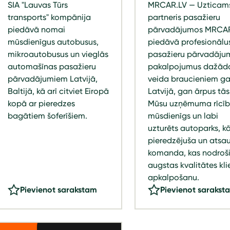
SIA "Lauvas Tūrs
MRCAR.LV — Uzticam
transports" kompānija
partneris pasažieru
piedāvā nomai
pārvadājumos MRCA
mūsdienīgus autobusus,
piedāvā profesionālu
mikroautobusus un vieglās
pasažieru pārvadāju
automašīnas pasažieru
pakalpojumus dažād
pārvadājumiem Latvijā,
veida braucieniem g
Baltijā, kā arī citviet Eiropā
Latvijā, gan ārpus tās
kopā ar pieredzes
Mūsu uzņēmuma rīcībā
bagātiem šoferīšiem.
mūsdienīgs un labi
uzturēts autoparks, kā
pieredzējuša un atsa
komanda, kas nodroš
augstas kvalitātes kli
apkalpošanu.
Pievienot sarakstam
Pievienot sarakst