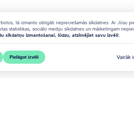
arbotos, tā izmanto obligāti nepieciešamās sīkdatnes. Ar Jūsu pi
totas statistikas, sociālo mediju sīkdatnes un mārketingam nepi
du sīkdatņu izmantošanai, lūdzu, atzīmējiet savu izvēli:
Vairāk 
Pielāgot izvēli
s pašvaldības oficiālais kongresu birojs