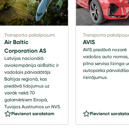
Transporta pakalpojumi
Transporta pakalpoju
Air Baltic
AVIS
AVIS piedāvā nozarē
Corporation AS
vadošos auto nomas,
Latvijas nacionālā
pilna servisa līzinga u
aviokompānija airBaltic ir
autoparka pārvaldīš
vadošais pārvadātājs
risinājumus.
Baltijas reģionā, kas
piedāvā lidojumus uz
vairāk nekā 70
galamērķiem Eiropā,
Tuvajos Austrumos un NVS.
Pievienot sarakstam
Pievienot sarakst