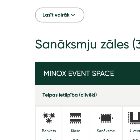
Lasīt vairāk
Sanāksmju zāles
(
MINOX EVENT SPACE
Telpas ietilpība (cilvēki)
Bankets
Klase
Sanāksme
U-vei