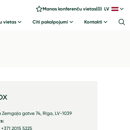
Manas konferenču vietas
(
0
)
LV
u vietas
Citi pakalpojumi
Kontakti
ox
 Zemgaļa gatve 74, Rīga, LV-1039
s:
: +371 2015 5225