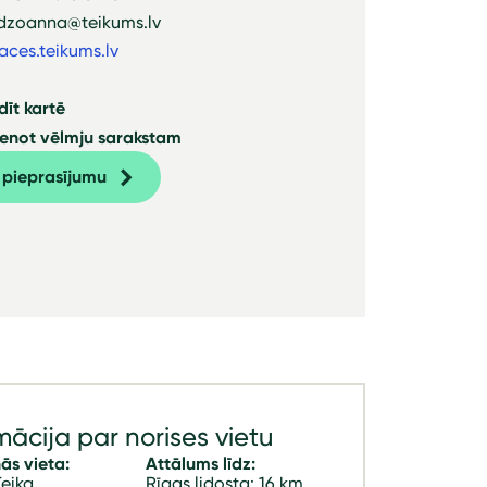
 dzoanna@teikums.lv
aces.teikums.lv
dīt kartē
ienot vēlmju sarakstam
t pieprasījumu
mācija par norises vietu
ās vieta:
Attālums līdz:
eika
Rīgas lidosta: 16 km