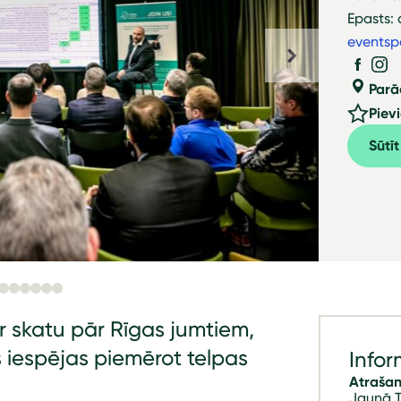
Epasts:
eventsp
Parā
Piev
Sūtī
r skatu pār Rīgas jumtiem,
s iespējas piemērot telpas
Infor
Atrašan
Jaunā T