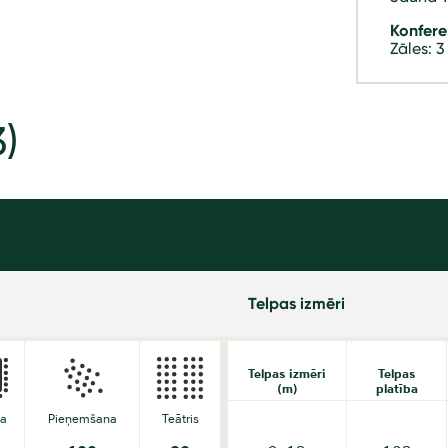
Konfere
Zāles: 3
3)
Telpas izmēri
Telpas izmēri
Telpas
(m)
platība
da
Pieņemšana
Teātris