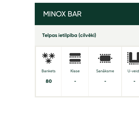
MINOX BAR
Telpas ietilpība (cilvēki)
Bankets
Klase
Sanāksme
U-vei
80
-
-
-