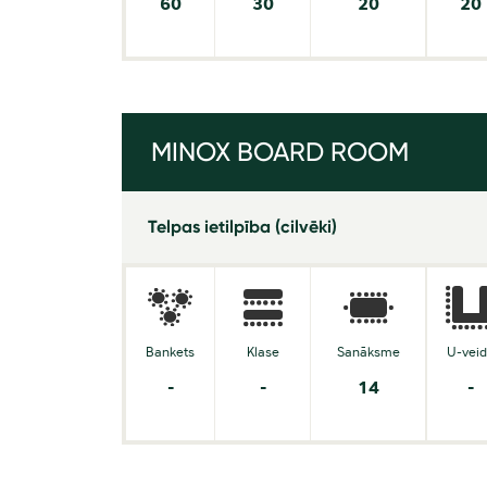
60
30
20
20
MINOX BOARD ROOM
Telpas ietilpība (cilvēki)
Bankets
Klase
Sanāksme
U-vei
-
-
14
-