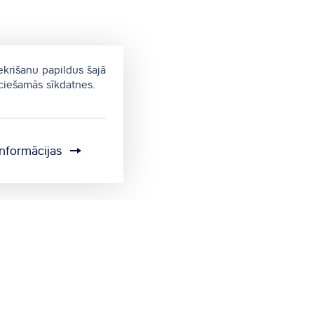
ekrišanu papildus šajā
eciešamās sīkdatnes.
informācijas
Sīkdatņu iestatījumi
Sūtīt atsauksmi