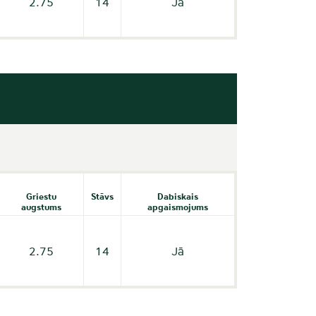
2.75
14
Jā
Griestu
Stāvs
Dabiskais
augstums
apgaismojums
2.75
14
Jā