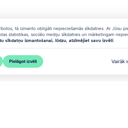
arbotos, tā izmanto obligāti nepieciešamās sīkdatnes. Ar Jūsu pi
totas statistikas, sociālo mediju sīkdatnes un mārketingam nepi
du sīkdatņu izmantošanai, lūdzu, atzīmējiet savu izvēli:
Vairāk 
Pielāgot izvēli
s pašvaldības oficiālais kongresu birojs