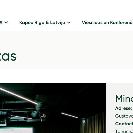
GA
Kāpēc Rīga & Latvija
Viesnīcas un Konferenč
tas
Min
Adrese:
Gustava
Contact
Tālrunis