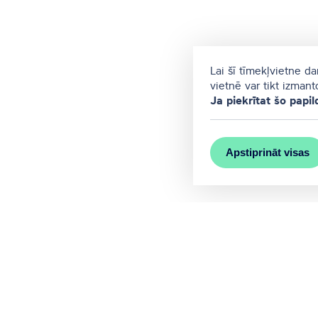
Lai šī tīmekļvietne d
vietnē var tikt izman
Ja piekrītat šo papil
Apstiprināt visas
MEET RĪGA ir Rīgas valstspilsēta
Sazinieties ar mums