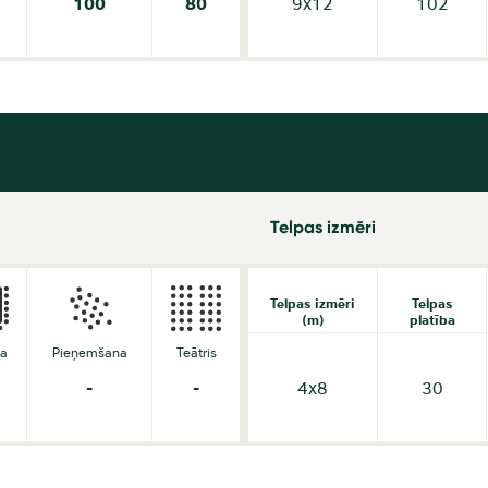
100
80
9x12
102
Telpas izmēri
Telpas izmēri
Telpas
(m)
platība
da
Pieņemšana
Teātris
-
-
4x8
30