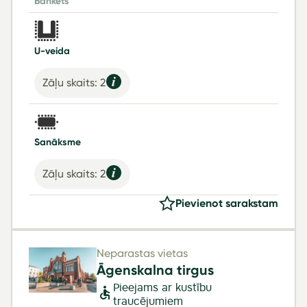
Bankets
U-veida
Zāļu skaits: 2
Sanāksme
Zāļu skaits: 2
Pievienot sarakstam
Neparastas vietas
Āgenskalna tirgus
Pieejams ar kustību
traucējumiem