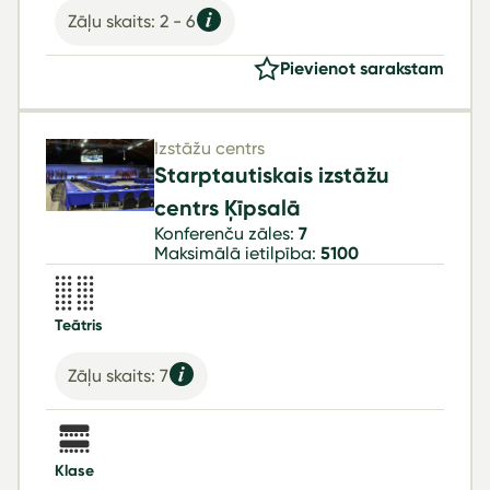
Zāļu skaits: 2 - 6
Pievienot sarakstam
Izstāžu centrs
Starptautiskais izstāžu
centrs Ķīpsalā
Konferenču zāles:
7
Maksimālā ietilpība:
5100
Teātris
Zāļu skaits: 7
Klase