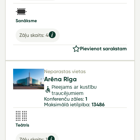
Sanāksme
Zāļu skaits: 4
Pievienot sarakstam
Neparastas vietas
Arēna Rīga
Pieejams ar kustību
traucējumiem
Konferenču zāles:
1
Maksimālā ietilpība:
13486
Teātris
Zāļu skaits: 1