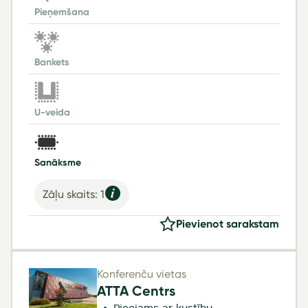
Pieņemšana
Bankets
U-veida
Sanāksme
Zāļu skaits: 1
Pievienot sarakstam
Konferenču vietas
ATTA Centrs