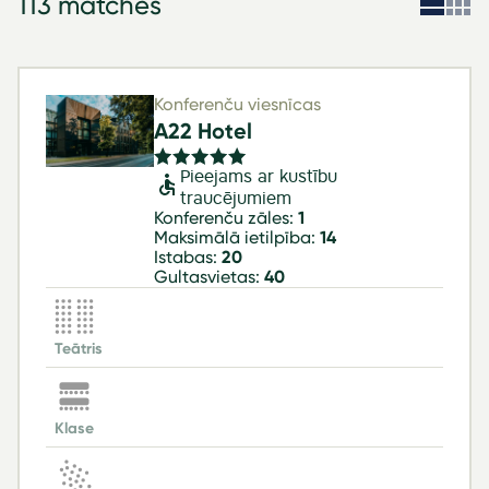
113 matches
Konferenču viesnīcas
A22 Hotel
Pieejams ar kustību
traucējumiem
Konferenču zāles:
1
Maksimālā ietilpība:
14
Istabas:
20
Gultasvietas:
40
Teātris
Klase