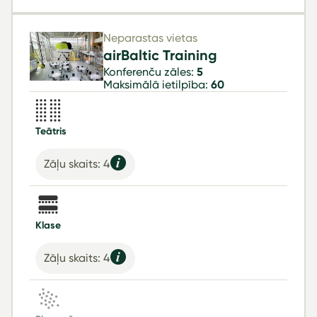
Neparastas vietas
airBaltic Training
Konferenču zāles:
5
Maksimālā ietilpība:
60
Teātris
Zāļu skaits: 4
Klase
Zāļu skaits: 4