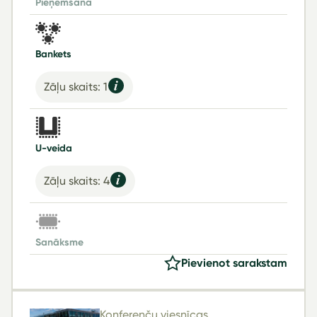
Pieņemšana
Bankets
Zāļu skaits: 1
U-veida
Zāļu skaits: 4
Sanāksme
Pievienot sarakstam
Konferenču viesnīcas