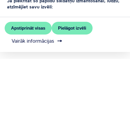
Ja piekrītat šo papildu sīkdatņu izmantošanai, lūdzu,
atzīmējiet savu izvēli:
Apstiprināt visas
Pielāgot izvēli
Vairāk informācijas
MEET RĪGA ir Rīgas valstspilsētas pašvaldības
oficiālais kongresu birojs
Sazinieties ar mums
Sīkdatņu iestatījumi
Sūtīt atsauksmi