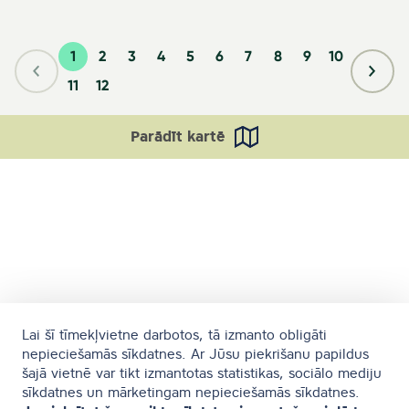
1
2
3
4
5
6
7
8
9
10
11
12
Parādīt kartē
Lai šī tīmekļvietne darbotos, tā izmanto obligāti
nepieciešamās sīkdatnes. Ar Jūsu piekrišanu papildus
šajā vietnē var tikt izmantotas statistikas, sociālo mediju
sīkdatnes un mārketingam nepieciešamās sīkdatnes.