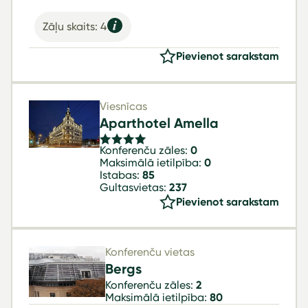
Zāļu skaits: 4
Pievienot sarakstam
Viesnīcas
Aparthotel Amella
Konferenču zāles:
0
Maksimālā ietilpība:
0
Istabas:
85
Gultasvietas:
237
Pievienot sarakstam
Konferenču vietas
Bergs
Konferenču zāles:
2
Maksimālā ietilpība:
80