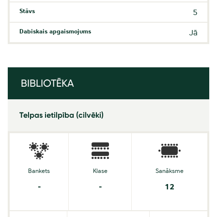
Stāvs
5
Dabiskais apgaismojums
Jā
BIBLIOTĒKA
Telpas ietilpība (cilvēki)
Bankets
Klase
Sanāksme
-
-
12