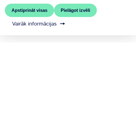
Apstiprināt visas
Pielāgot izvēli
Vairāk informācijas
MEET RĪGA ir Rīgas valstspilsētas pašvaldības
oficiālais kongresu birojs
Sazinieties ar mums
Sīkdatņu iestatījumi
Sūtīt atsauksmi