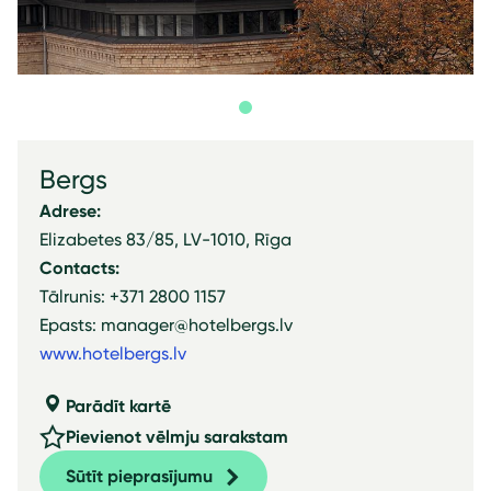
Bergs
Adrese:
Elizabetes 83/85, LV-1010, Rīga
Contacts:
Tālrunis: +371 2800 1157
Epasts: manager@hotelbergs.lv
www.hotelbergs.lv
Parādīt kartē
Pievienot vēlmju sarakstam
Sūtīt pieprasījumu