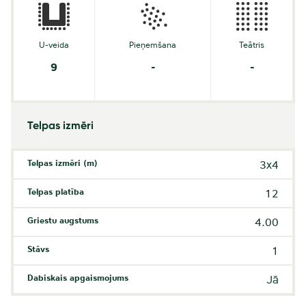
U-veida
Pieņemšana
Teātris
9
-
-
Telpas izmēri
Telpas izmēri (m)
3x4
Telpas platība
12
Griestu augstums
4.00
Stāvs
1
Dabiskais apgaismojums
Jā