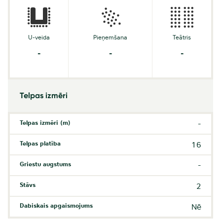
U-veida
Pieņemšana
Teātris
-
-
-
Telpas izmēri
Telpas izmēri (m)
-
Telpas platība
16
Griestu augstums
-
Stāvs
2
Dabiskais apgaismojums
Nē