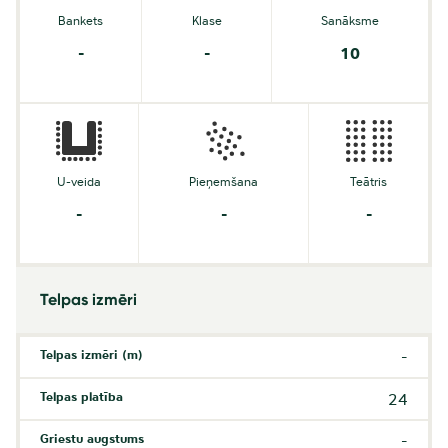
Bankets
Klase
Sanāksme
-
-
10
U-veida
Pieņemšana
Teātris
-
-
-
Telpas izmēri
Telpas izmēri (m)
-
Telpas platība
24
Griestu augstums
-