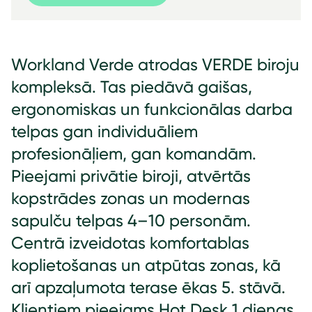
Workland Verde atrodas VERDE biroju
kompleksā. Tas piedāvā gaišas,
ergonomiskas un funkcionālas darba
telpas gan individuāliem
profesionāļiem, gan komandām.
Pieejami privātie biroji, atvērtās
kopstrādes zonas un modernas
sapulču telpas 4–10 personām.
Centrā izveidotas komfortablas
koplietošanas un atpūtas zonas, kā
arī apzaļumota terase ēkas 5. stāvā.
Klientiem pieejams Hot Desk 1 dienas