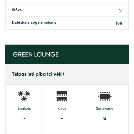
Stāvs
2
Dabiskais apgaismojums
Nē
GREEN LOUNGE
Telpas ietilpība (cilvēki)
Bankets
Klase
Sanāksme
-
-
6