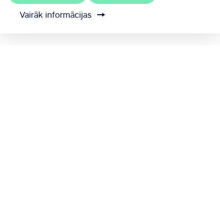
Vairāk informācijas
MEET RĪGA ir Rīgas valstspilsētas pašvaldības
oficiālais kongresu birojs
Sazinieties ar mums
Sīkdatņu iestatījumi
Sūtīt atsauksmi
Oficiālais Rīgas tūrisma portāls
www.LiveRiga.com