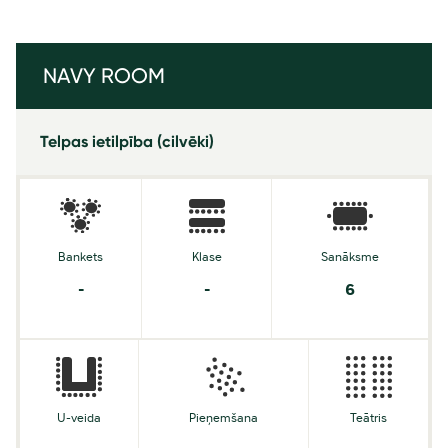
NAVY ROOM
Telpas ietilpība (cilvēki)
Bankets
Klase
Sanāksme
-
-
6
U-veida
Pieņemšana
Teātris