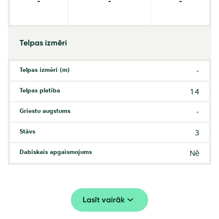
-
-
-
Telpas izmēri
Telpas izmēri (m)
-
Telpas platība
14
Griestu augstums
-
Stāvs
3
Dabiskais apgaismojums
Nē
Lasīt vairāk