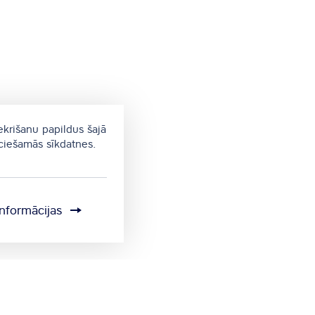
ekrišanu papildus šajā
eciešamās sīkdatnes.
informācijas
Sīkdatņu iestatījumi
Sūtīt atsauksmi