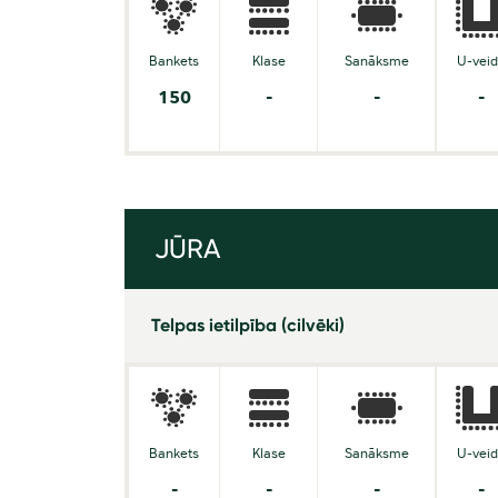
Bankets
Klase
Sanāksme
U-vei
150
-
-
-
JŪRA
Telpas ietilpība (cilvēki)
Bankets
Klase
Sanāksme
U-vei
-
-
-
-