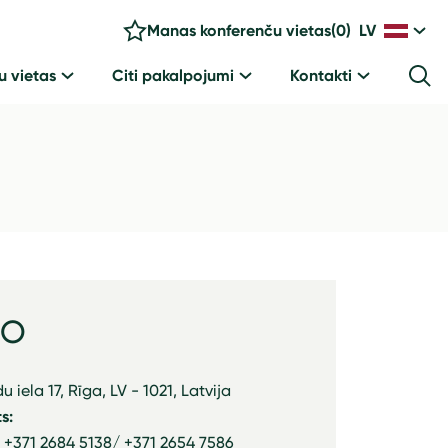
Manas konferenču vietas
(
0
)
LV
u vietas
Citi pakalpojumi
Kontakti
MO
u iela 17, Rīga, LV - 1021, Latvija
s:
: +371 2684 5138/ +371 2654 7586