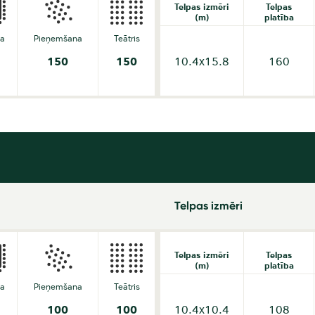
Telpas izmēri
Telpas
(m)
platība
da
Pieņemšana
Teātris
150
150
10.4x15.8
160
Telpas izmēri
Telpas izmēri
Telpas
(m)
platība
da
Pieņemšana
Teātris
100
100
10.4x10.4
108