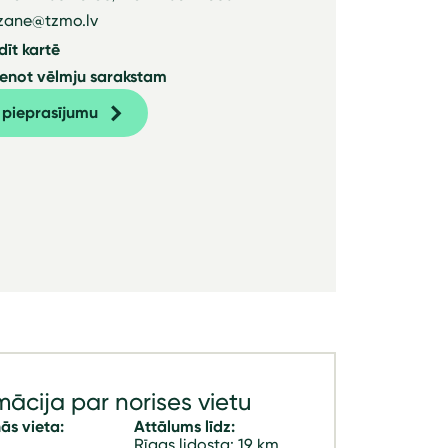
 zane@tzmo.lv
dīt kartē
ienot vēlmju sarakstam
t pieprasījumu
mācija par norises vietu
ās vieta:
Attālums līdz:
Rīgas lidosta: 19 km