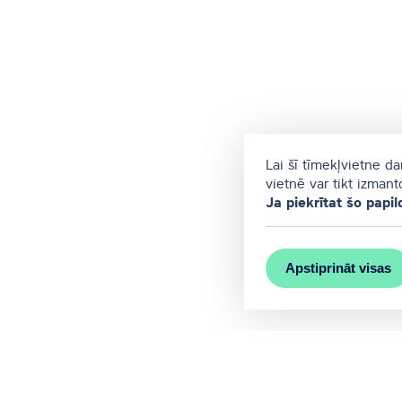
Lai šī tīmekļvietne d
vietnē var tikt izman
Ja piekrītat šo papil
Apstiprināt visas
MEET RĪGA ir Rīgas valstspilsēta