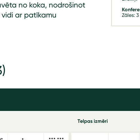
vēta no koka, nodrošinot
Konfere
 vidi ar patīkamu
Zāles: 3
3)
Telpas izmēri