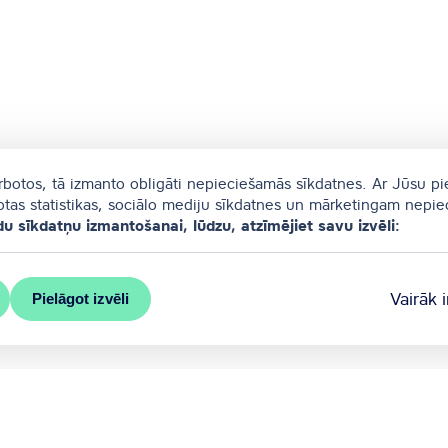
arbotos, tā izmanto obligāti nepieciešamās sīkdatnes. Ar Jūsu pi
totas statistikas, sociālo mediju sīkdatnes un mārketingam nepi
du sīkdatņu izmantošanai, lūdzu, atzīmējiet savu izvēli:
Vairāk 
Pielāgot izvēli
s pašvaldības oficiālais kongresu birojs