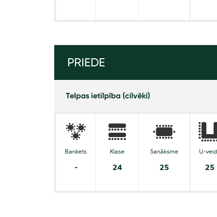
PRIEDE
Telpas ietilpība (cilvēki)
Bankets
Klase
Sanāksme
U-vei
-
24
25
25