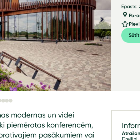
Epasts:
Parā
Piev
Sūtī
amas modernas un videi
liski piemērotas konferencēm,
Infor
Atrašan
oratīvajiem pasākumiem vai
Dreiliņi