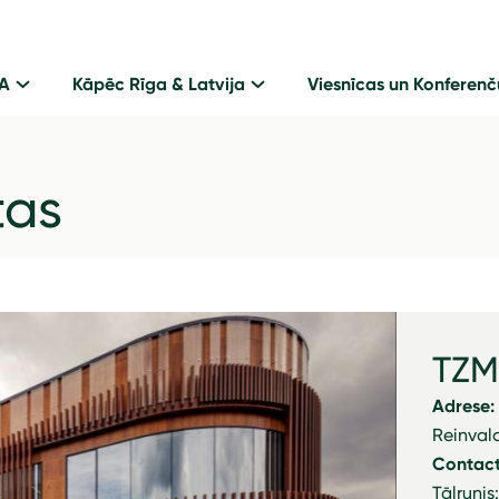
GA
Kāpēc Rīga & Latvija
Viesnīcas un Konferenč
tas
TZ
Adrese:
Reinvald
Contact
Tālrunis