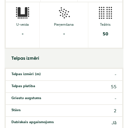
U-veida
Pieņemšana
Teātris
-
-
50
Telpas izmēri
Telpas izmēri (m)
-
Telpas platība
55
Griestu augstums
-
Stāvs
2
Dabiskais apgaismojums
Jā