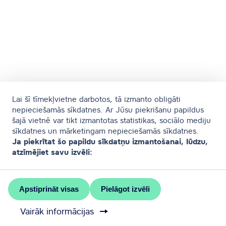
Lai šī tīmekļvietne darbotos, tā izmanto obligāti
nepieciešamās sīkdatnes. Ar Jūsu piekrišanu papildus
šajā vietnē var tikt izmantotas statistikas, sociālo mediju
sīkdatnes un mārketingam nepieciešamās sīkdatnes.
Ja piekrītat šo papildu sīkdatņu izmantošanai, lūdzu,
atzīmējiet savu izvēli:
Apstiprināt visas
Pielāgot izvēli
Vairāk informācijas