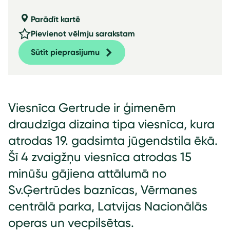
Parādīt kartē
Pievienot vēlmju sarakstam
Sūtīt pieprasījumu
Viesnīca Gertrude ir ģimenēm
draudzīga dizaina tipa viesnīca, kura
atrodas 19. gadsimta jūgendstila ēkā.
Šī 4 zvaigžņu viesnīca atrodas 15
minūšu gājiena attālumā no
Sv.Ģertrūdes baznīcas, Vērmanes
centrālā parka, Latvijas Nacionālās
operas un vecpilsētas.