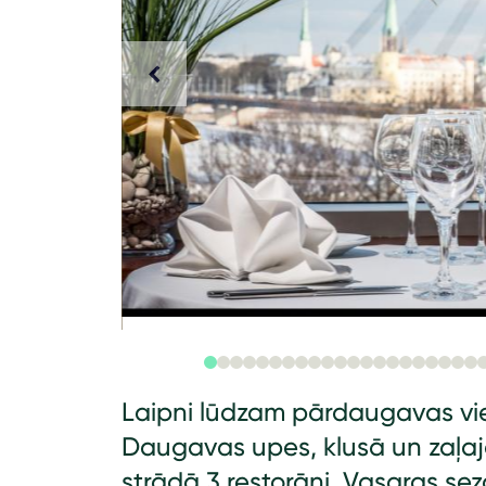
Laipni lūdzam pārdaugavas vie
Daugavas upes, klusā un zaļaj
strādā 3 restorāni. Vasaras sez