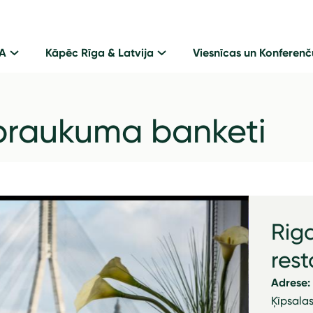
GA
Kāpēc Rīga & Latvija
Viesnīcas un Konferenč
zbraukuma banketi
Riga
rest
Adrese:
Ķīpsalas