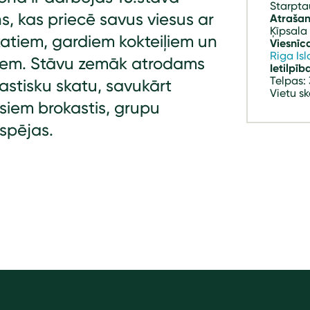
Starpta
s, kas priecē savus viesus ar
Atrašan
Ķīpsala
katiem, gardiem kokteiļiem un
Viesnīc
Riga Is
niem. Stāvu zemāk atrodams
Ietilpīb
Telpas: 
tastisku skatu, savukārt
Vietu sk
esiem brokastis, grupu
spējas.