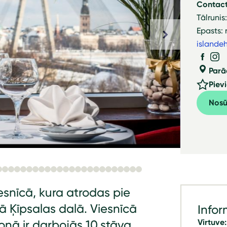
Contact
Tālrunis
Epasts: 
islandeh
Parā
Piev
Nosū
snīcā, kura atrodas pie
ā Ķīpsalas dalā. Viesnīcā
Infor
Virtuve:
onā ir darbojās 10.stāva