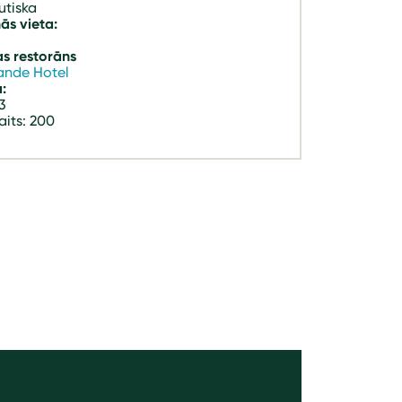
utiska
ās vieta:
as restorāns
lande Hotel
a:
3
aits: 200