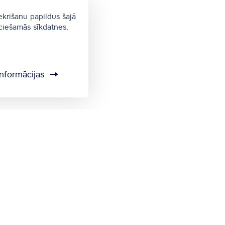
ekrišanu papildus šajā
eciešamās sīkdatnes.
informācijas
Sīkdatņu iestatījumi
Sūtīt atsauksmi