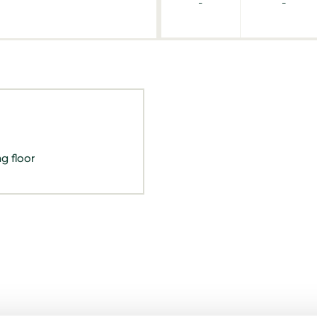
-
-
g floor