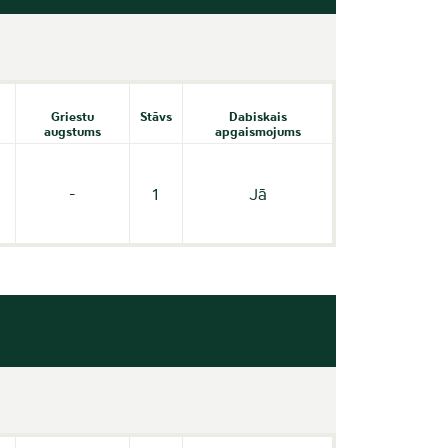
Griestu
Stāvs
Dabiskais
augstums
apgaismojums
-
1
Jā