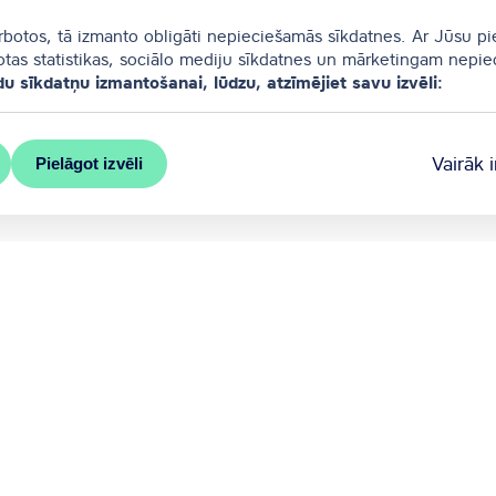
arbotos, tā izmanto obligāti nepieciešamās sīkdatnes. Ar Jūsu pi
totas statistikas, sociālo mediju sīkdatnes un mārketingam nepi
du sīkdatņu izmantošanai, lūdzu, atzīmējiet savu izvēli:
Vairāk 
Pielāgot izvēli
s pašvaldības oficiālais kongresu birojs