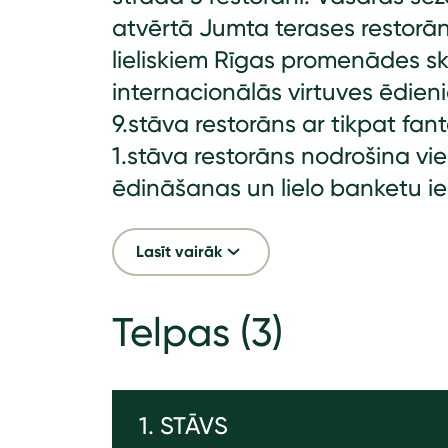
atvērtā Jumta terases restorān
lieliskiem Rīgas promenādes s
internacionālās virtuves ēdie
9.stāva restorāns ar tikpat fan
1.stāva restorāns nodrošina vi
ēdināšanas un lielo banketu ie
Lasīt vairāk
Telpas
(3)
1. STĀVS