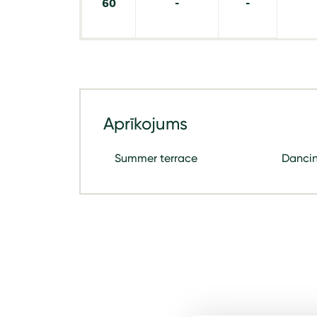
60
-
-
Aprīkojums
Summer terrace
Dancin