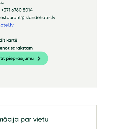
s:
: +371 6760 8014
restaurant@islandehotel.lv
otel.lv
dīt kartē
ienot sarakstam
tīt pieprasījumu
mācija par vietu