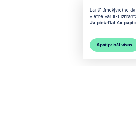
Lai šī tīmekļvietne d
vietnē var tikt izman
Ja piekrītat šo papil
Apstiprināt visas
MEET RĪGA ir Rīgas valstspilsēta
Sazinieties ar mums
Oficiālais Rīgas tūrisma portāls
www.LiveRiga.com