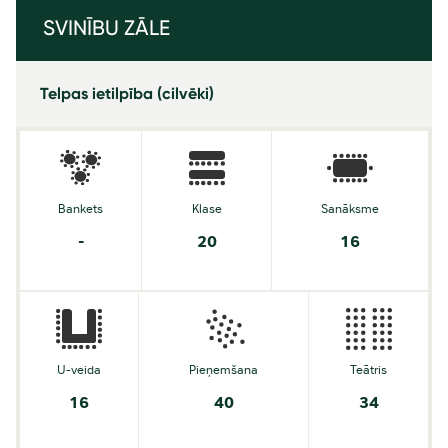
SVINĪBU ZĀLE
Telpas ietilpība (cilvēki)
Bankets
Klase
Sanāksme
-
20
16
U-veida
Pieņemšana
Teātris
16
40
34