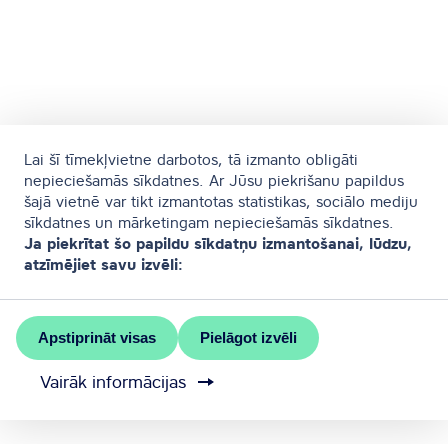
Lai šī tīmekļvietne darbotos, tā izmanto obligāti
nepieciešamās sīkdatnes. Ar Jūsu piekrišanu papildus
šajā vietnē var tikt izmantotas statistikas, sociālo mediju
sīkdatnes un mārketingam nepieciešamās sīkdatnes.
Ja piekrītat šo papildu sīkdatņu izmantošanai, lūdzu,
atzīmējiet savu izvēli:
Apstiprināt visas
Pielāgot izvēli
Vairāk informācijas