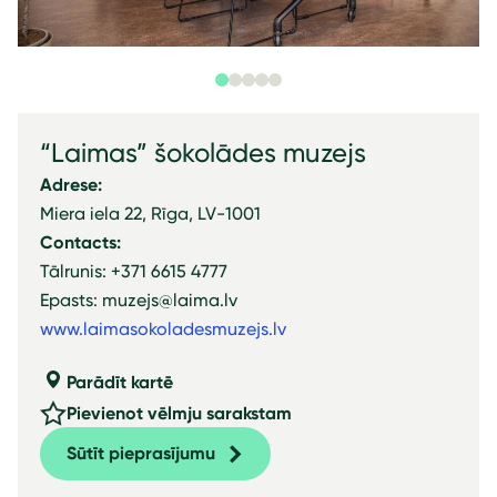
“Laimas” šokolādes muzejs
Adrese:
Miera iela 22, Rīga, LV-1001
Contacts:
Tālrunis: +371 6615 4777
Epasts: muzejs@laima.lv
www.laimasokoladesmuzejs.lv
Parādīt kartē
Pievienot vēlmju sarakstam
Sūtīt pieprasījumu