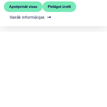
Apstiprināt visas
Pielāgot izvēli
Vairāk informācijas
MEET RĪGA ir Rīgas valstspilsētas pašvaldības
oficiālais kongresu birojs
Sazinieties ar mums
Sīkdatņu iestatījumi
Sūtīt atsauksmi