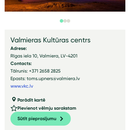
Valmieras Kultūras centrs
Adrese:
Rīgas iela 10, Valmiera, LV-4201
Contacts:
Tālrunis: +371 2658 2825
Epasts: toms.upners@valmiera.lv
www.vkc.lv
Parādīt kartē
Pievienot vēlmju sarakstam
Sūtīt pieprasījumu