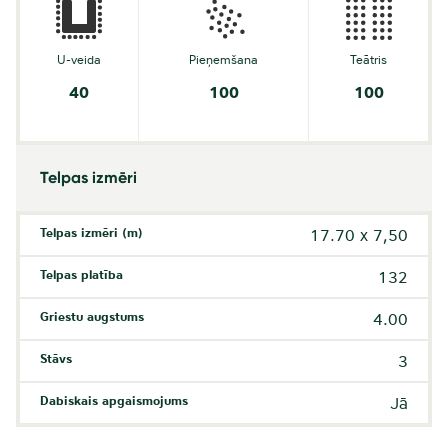
U-veida
Pieņemšana
Teātris
40
100
100
Telpas izmēri
Telpas izmēri (m)
17.70 x 7,50
Telpas platība
132
Griestu augstums
4.00
Stāvs
3
Dabiskais apgaismojums
Jā