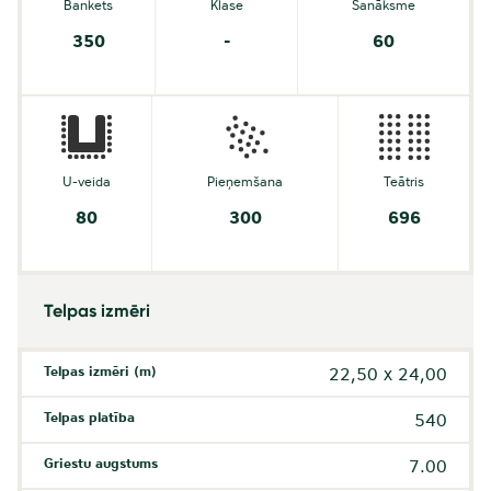
Bankets
Klase
Sanāksme
350
-
60
U-veida
Pieņemšana
Teātris
80
300
696
Telpas izmēri
Telpas izmēri (m)
22,50 x 24,00
Telpas platība
540
Griestu augstums
7.00