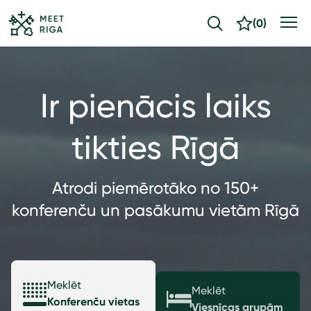
(
0
)
Ir pienācis laiks
tikties Rīgā
Atrodi piemērotāko no 150+
konferenču un pasākumu vietām Rīgā
Meklēt
Meklēt
Konferenču vietas
Viesnīcas grupām