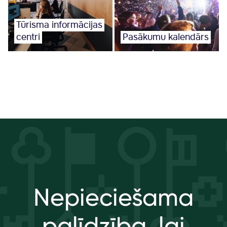
Tūrisma informācijas
centri
Pasākumu kalendārs
Nepieciešama
palīdzība, lai