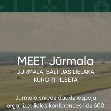
MEET Jūrmala
JŪRMALA, BALTIJAS LIELĀKĀ
KŪRORTPILSĒTA
Jūrmala sniedz daudz iespēju
organizēt lielas konferences līdz 600