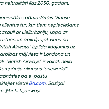
a neitralitāti līdz 2050. gadam.
acionālais pārvadātājs “British
lientus tur, kur tiem nepieciešams.
asauli ar Lielbritāniju, kopā ar
partneriem apkalpojot vienu no
itish Airways” izpilda lidojumus uz
arbības mājvieta ir Londona un
. “British Airways” ir vairāk nekā
kompāniju alianses “oneworld”
 sazināties pa e-pastu
klējiet vietni
BA.com
. Saziņai
m @british_airways.