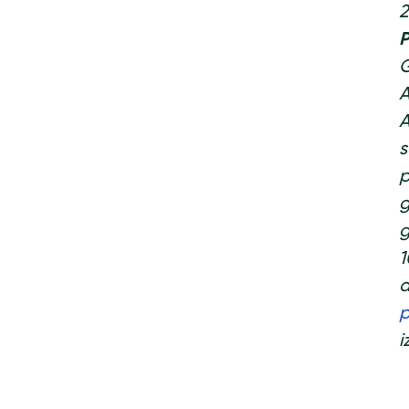
2
P
G
A
A
s
p
g
g
1
d
p
i