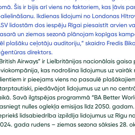
omā. Šis ir bijis arī viens no faktoriem, kas ļāvis p
alielināšanu. Ikdienas lidojumi no Londonas Hītrov
SV lidostām dos iespēju Rīgai piesaistīt arvien va
asarā un ziemas sezonā plānojam kopīgas kampaņa
ēl plašāku ceļotāju auditoriju,” skaidro Fredis Biko
ģentūras direktors.
British Airways” ir Lielbritānijas nacionālais gais
viokompānija, kas nodrošina lidojumus uz vairāk n
lientiem ir pieejams viens no pasaulē plašākajie
tarptautiski, piedāvājot lidojumus uz un no cent
aikā. Savā ilgtspējas programmā “BA Better Wor
asniegt nulles oglekļa emisijas līdz 2050. gadam.
epriekš lidsabiedrība izpildīja lidojumus uz Rīgu n
024. gada rudens – ziemas sezona sāksies 28. ok