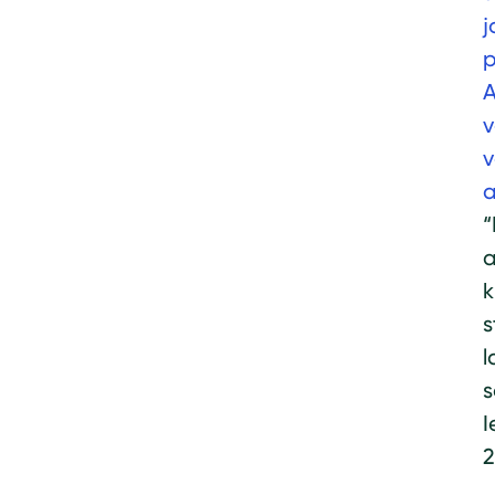
j
p
A
v
v
a
“
a
k
s
l
s
I
2