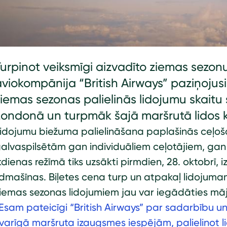
urpinot veiksmīgi aizvadīto ziemas sezonu
aviokompānija “British Airways” paziņojus
iemas sezonas palielinās lidojumu skaitu 
Londonā un turpmāk šajā maršrutā lidos k
idojumu biežuma palielināšana paplašinās ceļoš
alvaspilsētām gan individuāliem ceļotājiem, gan 
kdienas režīmā tiks uzsākti pirmdien, 28. oktobrī,
idmašīnas. Biļetes cena turp un atpakaļ lidojuma
iemas sezonas lidojumiem jau var iegādāties m
Esam pateicīgi “British Airways” par sadarbību u
varīgā maršruta izaugsmes iespējām, palielinot 