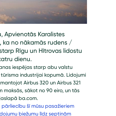
, Apvienotās Karalistes
i, ka no nākamās rudens /
starp Rīgu un Hītrovas lidostu
atru dienu.
anas iespējas starp abu valstu
tūrisma industrijai kopumā. Lidojumi
 izmantojot Airbus 320 un Airbus 321
m maksās, sākot no 90 eiro, un tās
ājaslapā ba.com.
n pārliecību šī mūsu pasažieriem
lidojumu biežumu līdz septiņām