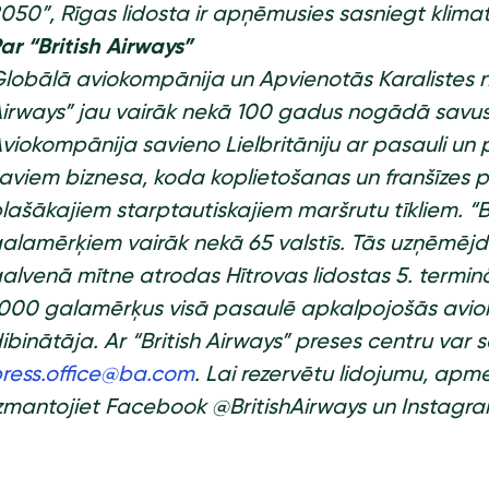
050”, Rīgas lidosta ir apņēmusies sasniegt klimat
ar “British Airways”
lobālā aviokompānija un Apvienotās Karalistes n
irways” jau vairāk nekā 100 gadus nogādā savus k
viokompānija savieno Lielbritāniju ar pasauli un p
aviem biznesa, koda koplietošanas un franšīzes 
lašākajiem starptautiskajiem maršrutu tīkliem. “Br
alamērķiem vairāk nekā 65 valstīs. Tās uzņēmējd
alvenā mītne atrodas Hītrovas lidostas 5. terminālī
000 galamērķus visā pasaulē apkalpojošās avio
ibinātāja. Ar “British Airways” preses centru var
ress.office@ba.com
. Lai rezervētu lidojumu, apme
zmantojiet Facebook @BritishAirways un Instagra