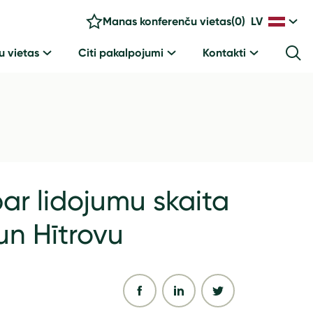
Manas konferenču vietas
(
0
)
LV
u vietas
Citi pakalpojumi
Kontakti
par lidojumu skaita
un Hītrovu