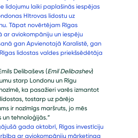
ie lidojumu laiki paplašinās iespējas
ondonas Hītrovas lidostu uz
ienu. Tāpat novērtējam Rīgas
ā ar aviokompāniju un iespēju
šanā gan Apvienotajā Karalistē, gan
 Rīgas lidostas valdes priekšsēdētāja
Emils Delibaševs (
Emil Delibashev
)
ežumu starp Londonu un Rīgu
ozīmē, ka pasažieri varēs izmantot
idostas, tostarp uz pārējo
ms ir nozīmīgs maršruts, jo mēs
 un tehnoloģijās.”
ājušā gada oktobrī, Rīgas investīciju
darbība ar aviokompāniju mārketinga