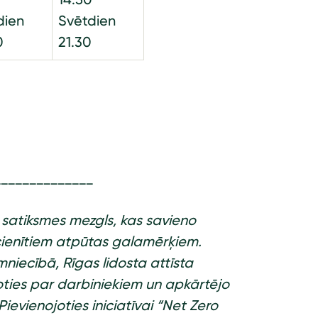
dien
Svētdien
0
21.30
______________
a satiksmes mezgls, kas savieno
ecienītiem atpūtas galamērķiem.
mniecībā, Rīgas lidosta attīsta
joties par darbiniekiem un apkārtējo
Pievienojoties iniciatīvai “Net Zero