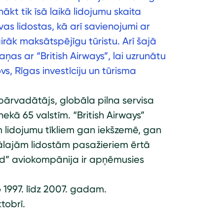
anākt tik īsā laikā lidojumu skaita
as lidostas, kā arī savienojumi ar
irāk maksātspējīgu tūristu. Arī šajā
s ar “British Airways”, lai uzrunātu
vs, Rīgas investīciju un tūrisma
a pārvadātājs, globāla pilna servisa
ekā 65 valstīm. “British Airways”
m lidojumu tīkliem gan iekšzemē, gan
rālajām lidostām pasažieriem ērtā
ld” aviokompānija ir apņēmusies
o 1997. līdz 2007. gadam.
tobrī.