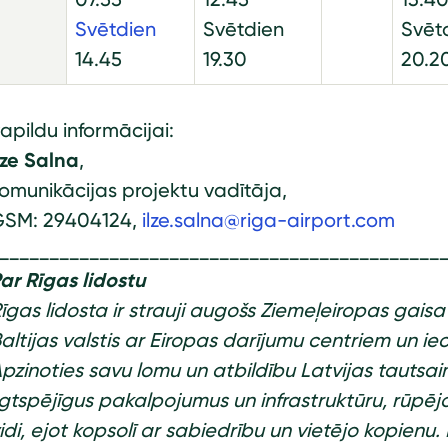
Svētdien
Svētdien
Svēt
14.45
19.30
20.2
apildu informācijai:
lze Salna
,
omunikācijas projektu vadītāja,
SM: 29404124,
ilze.salna@riga-airport.com
____________________________________________
ar Rīgas lidostu
īgas lidosta ir strauji augošs Ziemeļeiropas gais
altijas valstis ar Eiropas darījumu centriem un i
pzinoties savu lomu un atbildību Latvijas tautsai
lgtspējīgus pakalpojumus un infrastruktūru, rūpē
idi, ejot kopsolī ar sabiedrību un vietējo kopienu. 