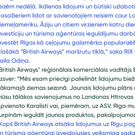
eizēm nedēļā. Ikdienas lidojumi un būtiski uzlabot
asažieriem lidot ar savienotajiem reisiem caur L
iemeļameriku, Āziju un citiem virzieniem katru d
nvestīciju un tūrisma aģentūras ieguldījumu darb
nvestēt Rīgas kā ceļojumu galamērķa popularizē
lašākā “British Airways” maršrutu tīklā,” saka RIX
aila Odiņa.
British Airways" reģionālais komerciālais vadītājs 
zsver: “Mēs esam priecīgi palielināt lidojumu bi
ākamajā ziemas sezonā. Jaunais lidojumu plāns n
ūsu tālākos savienojumus no Londonas Hītrovas l
pvienoto Karalisti vai, piemēram, uz ASV. Rīga mu
urpinām ieguldīt jaunos produktos, pakalpojumos
Kopš British Airways atsāka lidojumus uz Rīgu pag
n tūrisma aģentūrai izveidojusies veiksmīga sa