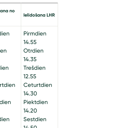
šana no
Ielidošana LHR
dien
Pirmdien
14.55
ien
Otrdien
14.35
dien
Trešdien
12.55
rtdien
Ceturtdien
14.30
tdien
Piektdien
14.20
dien
Sestdien
0
14.50