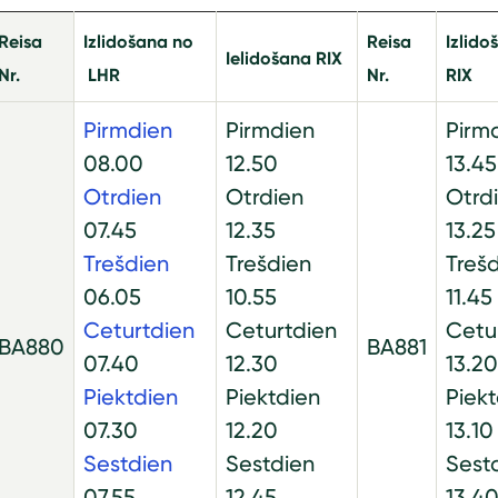
Reisa
Izlidošana no
Reisa
Izlido
Ielidošana RIX
Nr.
LHR
Nr.
RIX
Pirmdien
Pirmdien
Pirm
08.00
12.50
13.45
Otrdien
Otrdien
Otrd
07.45
12.35
13.25
Trešdien
Trešdien
Treš
06.05
10.55
11.45
Ceturtdien
Ceturtdien
Cetu
BA880
BA881
07.40
12.30
13.20
Piektdien
Piektdien
Piek
07.30
12.20
13.10
Sestdien
Sestdien
Sest
07.55
12.45
13.4