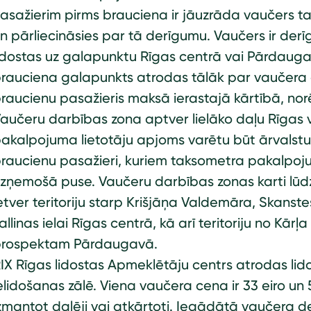
asažierim pirms brauciena ir jāuzrāda vaučers ta
n pārliecināsies par tā derīgumu. Vaučers ir der
idostas uz galapunktu Rīgas centrā vai Pārdaug
rauciena galapunkts atrodas tālāk par vaučera da
raucienu pasažieris maksā ierastajā kārtībā, norē
aučeru darbības zona aptver lielāko daļu Rīgas vie
akalpojuma lietotāju apjoms varētu būt ārvalstu v
raucienu pasažieri, kuriem taksometra pakalpoju
zņemošā puse. Vaučeru darbības zonas karti lūdza
etver teritoriju starp Krišjāņa Valdemāra, Skanste
allinas ielai Rīgas centrā, kā arī teritoriju no Kā
rospektam Pārdaugavā.
IX Rīgas lidostas Apmeklētāju centrs atrodas lido
elidošanas zālē. Viena vaučera cena ir 33 eiro u
zmantot daļēji vai atkārtoti. Iegādātā vaučera de