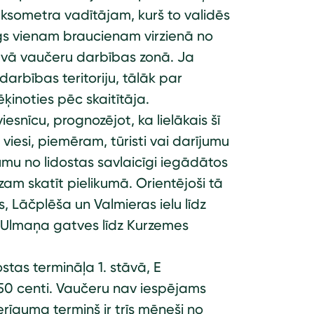
ksometra vadītājam, kurš to validēs
īgs vienam braucienam virzienā no
avā vaučeru darbības zonā. Ja
rbības teritoriju, tālāk par
ķinoties pēc skaitītāja.
snīcu, prognozējot, ka lielākais šī
iesi, piemēram, tūristi vai darījumu
mu no lidostas savlaicīgi iegādātos
m skatīt pielikumā. Orientējoši tā
s, Lāčplēša un Valmieras ielu līdz
rļa Ulmaņa gatves līdz Kurzemes
stas termināļa 1. stāvā, E
n 50 centi. Vaučeru nav iespējams
rīguma termiņš ir trīs mēneši no