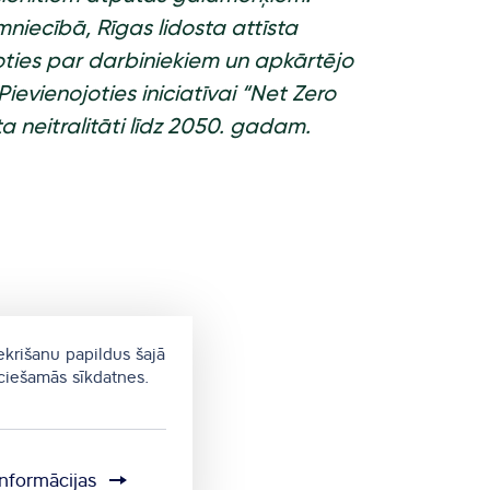
mniecībā, Rīgas lidosta attīsta
joties par darbiniekiem un apkārtējo
Pievienojoties iniciatīvai “Net Zero
a neitralitāti līdz 2050. gadam.
ekrišanu papildus šajā
eciešamās sīkdatnes.
informācijas