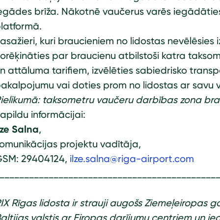
egādes brīža. Nākotnē vaučerus varēs iegādāties
latformā.
asažieri, kuri braucieniem no lidostas nevēlēsies
orēķināties par braucienu atbilstoši katra takso
n attāluma tarifiem, izvēlēties sabiedrisko tran
akalpojumu vai doties prom no lidostas ar savu v
ielikumā: taksometru vaučeru darbības zona brau
apildu informācijai:
lze Salna
,
omunikācijas projektu vadītāja,
SM: 29404124,
ilze.salna@riga-airport.com
____________________________________________
IX Rīgas lidosta ir strauji augošs Ziemeļeiropas 
altijas valstis ar Eiropas darījumu centriem un i