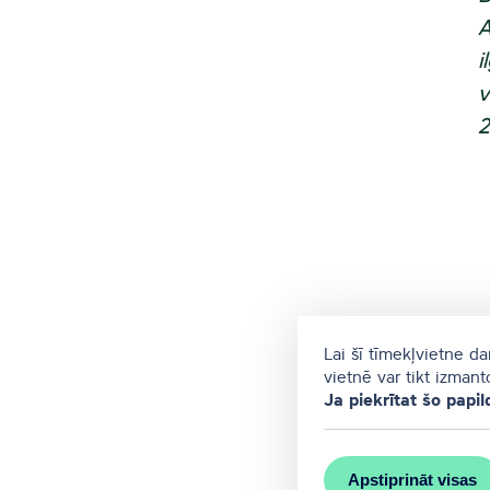
A
i
v
2
Lai šī tīmekļvietne d
vietnē var tikt izman
Ja piekrītat šo papil
Apstiprināt visas