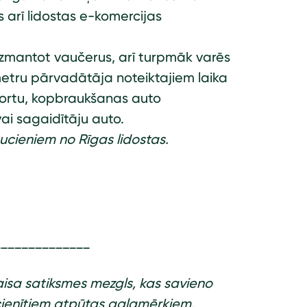
 arī lidostas e-komercijas
 izmantot vaučerus, arī turpmāk varēs
metru pārvadātāja noteiktajiem laika
sportu, kopbraukšanas auto
ai sagaidītāju auto.
cieniem no Rīgas lidostas.
______________
gaisa satiksmes mezgls, kas savieno
ecienītiem atpūtas galamērķiem.