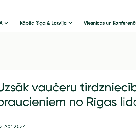
GA
Kāpēc Rīga & Latvija
Viesnīcas un Konferenč
Uzsāk vaučeru tirdzniecī
braucieniem no Rīgas lid
2 Apr 2024