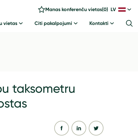
Manas konferenču vietas
(
0
)
LV
u vietas
Citi pakalpojumi
Kontakti
bu taksometru
ostas