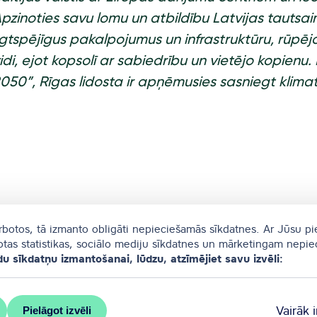
pzinoties savu lomu un atbildību Latvijas tautsai
lgtspējīgus pakalpojumus un infrastruktūru, rūpē
idi, ejot kopsolī ar sabiedrību un vietējo kopienu. 
050”, Rīgas lidosta ir apņēmusies sasniegt klimat
arbotos, tā izmanto obligāti nepieciešamās sīkdatnes. Ar Jūsu pi
totas statistikas, sociālo mediju sīkdatnes un mārketingam nepi
du sīkdatņu izmantošanai, lūdzu, atzīmējiet savu izvēli:
Vairāk 
Pielāgot izvēli