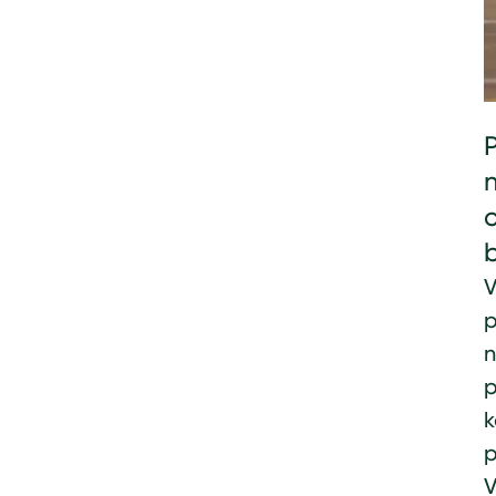
P
n
V
p
n
p
k
p
V