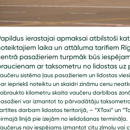
apildus ierastajai apmaksai atbilstoši k
oteiktajiem laika un attāluma tarifiem R
centrā pasažieriem turpmāk būs iespējam
braucienam ar taksometru no lidostas uz 
aučeru sistēma ļaus pasažieriem un lidostas vies
ar iepriekš noteiktu un skaidri zināmu cenu neatk
obraukto kilometru skaita vaučeru darbības zonā
asažieri var izmantot to pārvadātāju taksometro
artītes darbam lidostas teritorijā, – “XTaxi” un “
irmajā līnijā pie izejām no ielidošanas termināļa.
aučerus nav iespējams izmantot citu zīmolu vai c