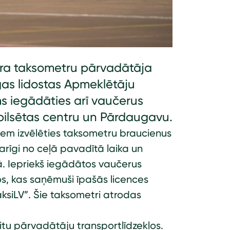
atra taksometru pārvadātāja
īgas lidostas Apmeklētāju
s iegādāties arī vaučerus
pilsētas centru un Pārdaugavu.
iem izvēlēties taksometru braucienus
arīgi no ceļā pavadītā laika un
. Iepriekš iegādātos vaučerus
s, kas saņēmuši īpašās licences
TaksiLV”. Šie taksometri atrodas
itu pārvadātāju transportlīdzekļos.