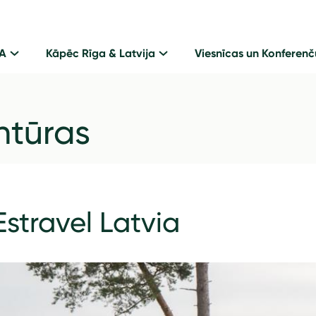
GA
Kāpēc Rīga & Latvija
Viesnīcas un Konferenč
tūras
Estravel Latvia