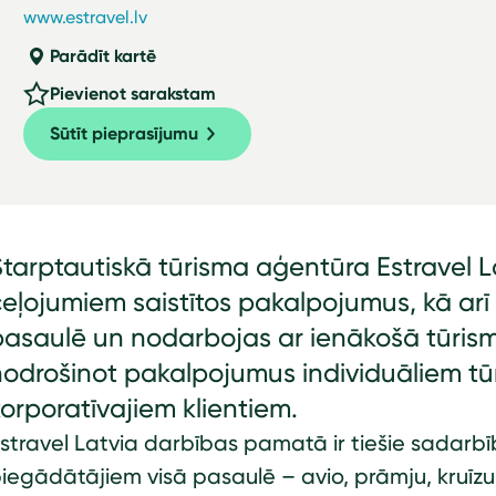
www.estravel.lv
Parādīt kartē
Pievienot sarakstam
Sūtīt pieprasījumu
tarptautiskā tūrisma aģentūra Estravel L
eļojumiem saistītos pakalpojumus, kā arī
pasaulē un nodarbojas ar ienākošā tūrism
nodrošinot pakalpojumus individuāliem tū
orporatīvajiem klientiem.
stravel Latvia darbības pamatā ir tiešie sadarbī
iegādātājiem visā pasaulē – avio, prāmju, kruīzu,