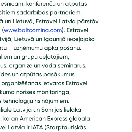
iesnīcām, konferenču un atpūtas
citiem sadarbības partneriem.
un Lietuvā, Estravel Latvia pārstāv
 (
www.baltcoming.com
). Estravel
ijā, Lietuvā un Igaunijā ieceļojošo
klientu – uzņēmumu apkalpošanu.
āliem un grupu ceļotājiem,
us, organizē un vada seminārus,
laides un atpūtas pasākumus.
organizēšanas ietvaros Estravel
sākuma norises monitoringa,
s tehnoloģiju risinājumiem.
liāle Latvijā un Somijas lielākā
, kā arī American Express globālā
vel Latvia ir IATA (Starptautiskās