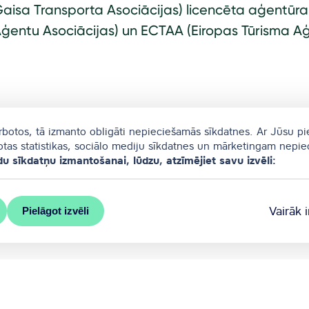
aisa Transporta Asociācijas) licencēta aģentūra,
ģentu Asociācijas) un ECTAA (Eiropas Tūrisma Aģ
arbotos, tā izmanto obligāti nepieciešamās sīkdatnes. Ar Jūsu pi
totas statistikas, sociālo mediju sīkdatnes un mārketingam nepi
du sīkdatņu izmantošanai, lūdzu, atzīmējiet savu izvēli:
Vairāk 
Pielāgot izvēli
s pašvaldības oficiālais kongresu birojs