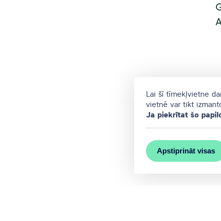
G
A
Lai šī tīmekļvietne d
vietnē var tikt izman
Ja piekrītat šo papil
Apstiprināt visas
MEET RĪGA ir Rīgas valstspilsēta