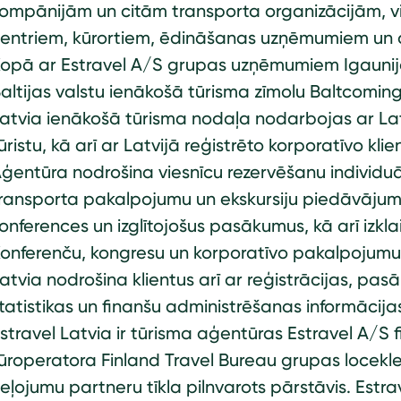
ompānijām un citām transporta organizācijām, v
entriem, kūrortiem, ēdināšanas uzņēmumiem un 
opā ar Estravel A/S grupas uzņēmumiem Igaunijā 
altijas valstu ienākošā tūrisma zīmolu Baltcoming
atvia ienākošā tūrisma nodaļa nodarbojas ar Latv
ūristu, kā arī ar Latvijā reģistrēto korporatīvo 
ģentūra nodrošina viesnīcu rezervēšanu individu
ransporta pakalpojumu un ekskursiju piedāvājum
onferences un izglītojošus pasākumus, kā arī izk
onferenču, kongresu un korporatīvo pakalpojumu 
atvia nodrošina klientus arī ar reģistrācijas, pa
tatistikas un finanšu administrēšanas informācija
stravel Latvia ir tūrisma aģentūras Estravel A/S fi
ūroperatora Finland Travel Bureau grupas locekle
eļojumu partneru tīkla pilnvarots pārstāvis. Estra